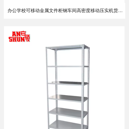
办公学校可移动金属文件柜钢车间高密度移动压实机货架滑动货架系统