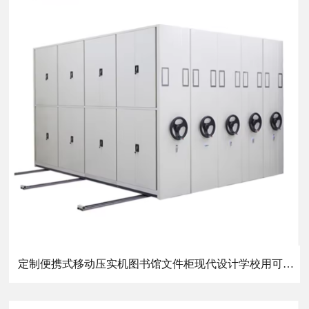
定制便携式移动压实机图书馆文件柜现代设计学校用可移动机架紧凑文件存储