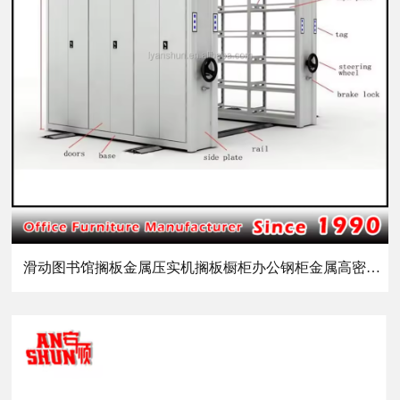
滑动图书馆搁板金属压实机搁板橱柜办公钢柜金属高密度移动搁板系统